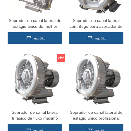
Soprador de canal lateral de
Soprador de canal lateral
estágio único de melhor
centrífugo para aspirador de
qualidade para máquina de
pó industrial
gravura CNC
Inquérito
Inquérito
Soprador de canal lateral
Soprador de canal lateral de
trifásico de fluxo máximo
estágio único profissional
para máquina de moldagem
para galvanoplastia
de plástico
Inquérito
Inquérito