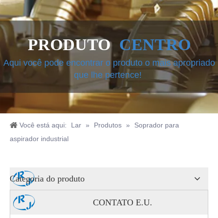
PRODUTO
CENTRO
Aqui você pode encontrar o produto o mais apropriado
que lhe pertence!
Você está aqui:
Lar
»
Produtos
»
Soprador para
aspirador industrial
Categoria do produto
CONTATO E.U.